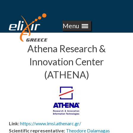
E
Skip
to
L
main
Menu
I
content
X
Athena Research &
I
Innovation Center
R
(ATHENA)
-
G
R
E
Link
:
https://www.imsi.athenarc.gr/
Scientific representative
:
Theodore Dalamagas