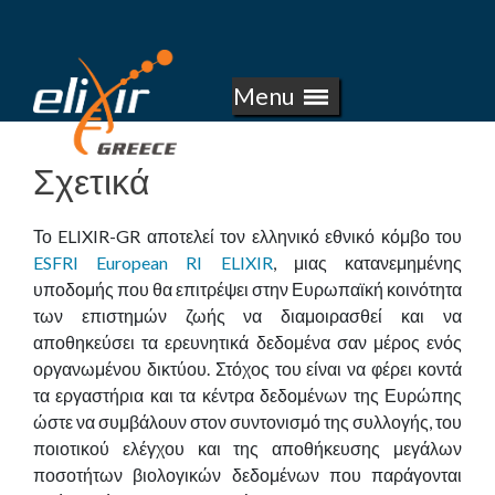
E
Skip
to
L
main
Menu
I
content
X
Σχετικά
I
Το ELIXIR-GR αποτελεί τον ελληνικό εθνικό κόμβο του
R
ESFRI European RI ELIXIR
, μιας κατανεμημένης
υποδομής που θα επιτρέψει στην Ευρωπαϊκή κοινότητα
-
των επιστημών ζωής να διαμοιρασθεί και να
αποθηκεύσει τα ερευνητικά δεδομένα σαν μέρος ενός
G
οργανωμένου δικτύου. Στόχος του είναι να φέρει κοντά
τα εργαστήρια και τα κέντρα δεδομένων της Ευρώπης
R
ώστε να συμβάλουν στον συντονισμό της συλλογής, του
ποιοτικού ελέγχου και της αποθήκευσης μεγάλων
ποσοτήτων βιολογικών δεδομένων που παράγονται