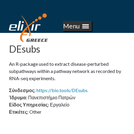
E
Skip
to
L
main
Menu
I
content
X
DEsubs
I
An R-package used to extract disease-perturbed
R
subpathways within a pathway network as recorded by
RNA-seq experiments.
-
Σύνδεσμος
:
https://bio.tools/DEsubs
G
Ίδρυμα
:
Πανεπιστήμιο Πατρών
Είδος Υπηρεσίας
:
Εργαλείο
R
Ετικέτες
:
Other