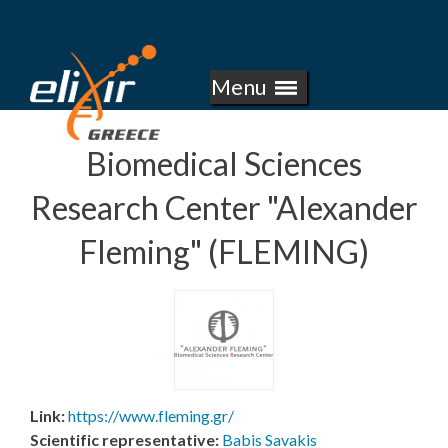
E
Skip
to
L
main
Menu
I
content
X
Biomedical Sciences
I
Research Center "Alexander
R
Fleming" (FLEMING)
-
G
R
E
Link
:
https://www.fleming.gr/
Scientific representative
:
Babis Savakis